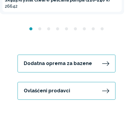
26642
Dodatna oprema za bazene
Ovlašćeni prodavci