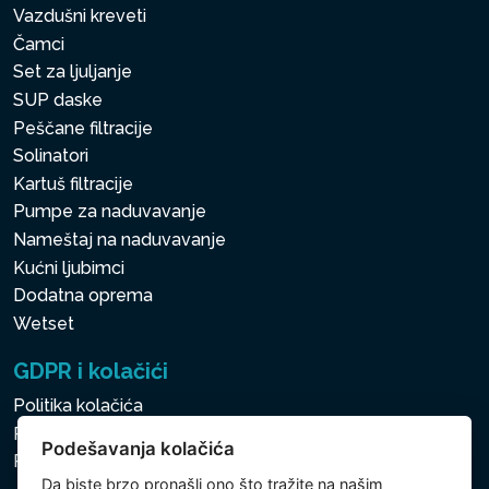
Vazdušni kreveti
Čamci
Set za ljuljanje
SUP daske
Peščane filtracije
Solinatori
Kartuš filtracije
Pumpe za naduvavanje
Nameštaj na naduvavanje
Kućni ljubimci
Dodatna oprema
Wetset
GDPR i kolačići
Politika kolačića
Politika zaštite ličnih i drugih obrađivanih podataka
Podešavanja kolačića
Politika kolačića
Da biste brzo pronašli ono što tražite na našim