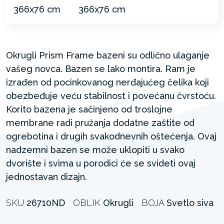
Okrugli Prism Frame bazeni su odlično ulaganje
vašeg novca. Bazen se lako montira. Ram je
izrađen od pocinkovanog nerđajućeg čelika koji
obezbeđuje veću stabilnost i povećanu čvrstoću.
Korito bazena je sačinjeno od troslojne
membrane radi pružanja dodatne zaštite od
ogrebotina i drugih svakodnevnih oštećenja. Ovaj
nadzemni bazen se može uklopiti u svako
dvorište i svima u porodici će se svideti ovaj
jednostavan dizajn.
SKU
26710ND
OBLIK
Okrugli
BOJA
Svetlo siva