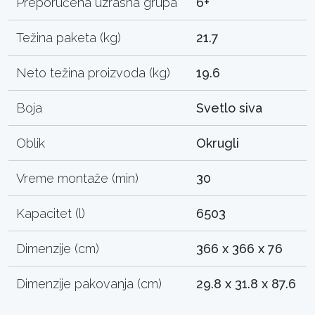
Preporučena uzrasna grupa
6+
Težina paketa (kg)
21.7
Neto težina proizvoda (kg)
19.6
Boja
Svetlo siva
Oblik
Okrugli
Vreme montaže (min)
30
Kapacitet (l)
6503
Dimenzije (cm)
366 x 366 x 76
Dimenzije pakovanja (cm)
29.8 x 31.8 x 87.6