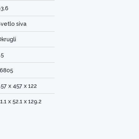
3.6
vetlo siva
krugli
45
16805
57 x 457 x 122
1.1 x 52.1 x 129.2