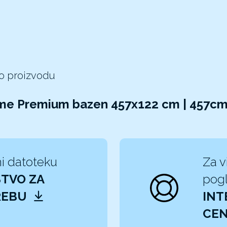
 o proizvodu
ame Premium bazen 457x122 cm | 457c
i datoteku
Za v
TVO ZA
pogl
REBU
INT
CEN