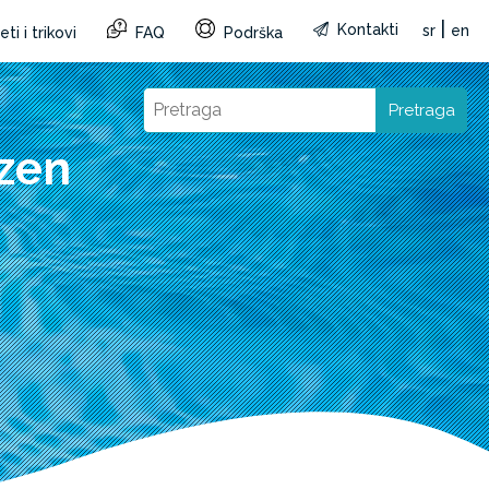
|
Kontakti
sr
en
ti i trikovi
FAQ
Podrška
Pretraga
zen