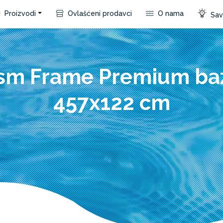
Proizvodi
Ovlašćeni prodavci
O nama
Save
ism Frame Premium ba
457x122 cm