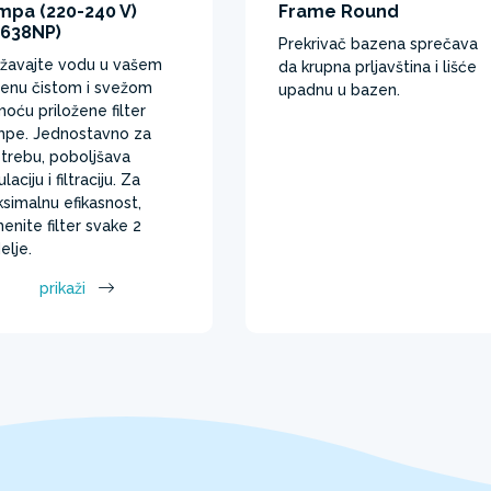
mpa (220-240 V)
Frame Round
6638NP)
Prekrivač bazena sprečava
žavajte vodu u vašem
da krupna prljavština i lišće
enu čistom i svežom
upadnu u bazen. ​
oću priložene filter
pe. Jednostavno za
trebu, poboljšava
ulaciju i filtraciju. Za
simalnu efikasnost,
enite filter svake 2
elje.
prikaži