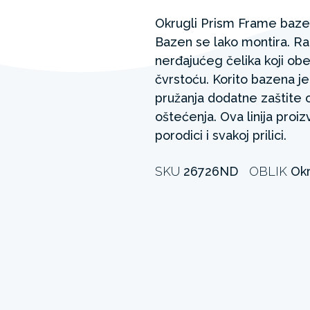
Okrugli Prism Frame bazen
Bazen se lako montira. R
nerđajućeg čelika koji ob
čvrstoću. Korito bazena 
pružanja dodatne zaštite 
oštećenja. Ova linija pro
porodici i svakoj prilici.
SKU
26726ND
OBLIK
Okr