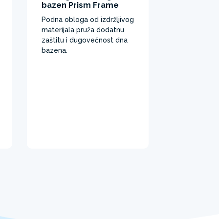
bazen Prism Frame
Podna obloga od izdržljivog
materijala pruža dodatnu
zaštitu i dugovečnost dna
bazena. ​