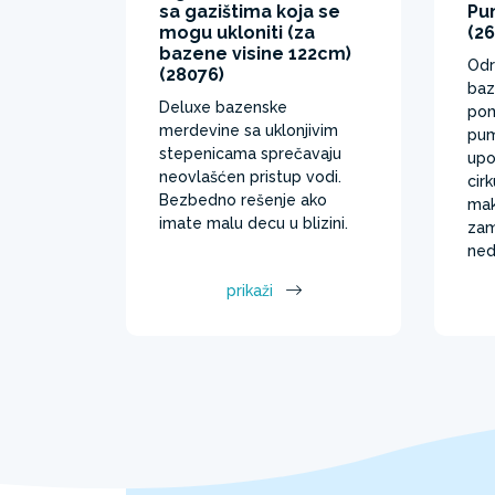
sa gazištima koja se
Pu
mogu ukloniti (za
(2
bazene visine 122cm)
Odr
(28076)
baz
Deluxe bazenske
pom
merdevine sa uklonjivim
pum
stepenicama sprečavaju
upo
neovlašćen pristup vodi.
cirk
Bezbedno rešenje ako
mak
imate malu decu u blizini.
zam
ned
prikaži