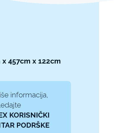
m x 457cm x 122cm
iše informacija,
edajte
EX KORISNIČKI
TAR PODRŠKE