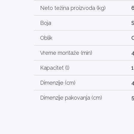
Neto težina proizvoda (kg)
6
Boja
S
Oblik
O
Vreme montaže (min)
Kapacitet (l)
Dimenzije (cm)
4
Dimenzije pakovanja (cm)
5