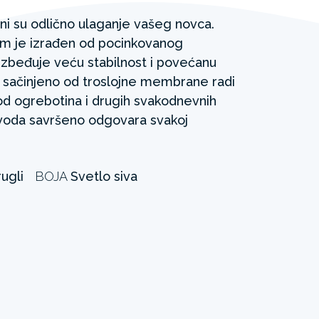
i su odlično ulaganje vašeg novca.
am je izrađen od pocinkovanog
ezbeđuje veću stabilnost i povećanu
je sačinjeno od troslojne membrane radi
od ogrebotina i drugih svakodnevnih
izvoda savršeno odgovara svakoj
ugli
BOJA
Svetlo siva