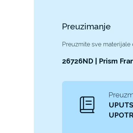
Preuzimanje
Preuzmite sve materijale
26726ND | Prism Fr
Preuzm
UPUTS
UPOT