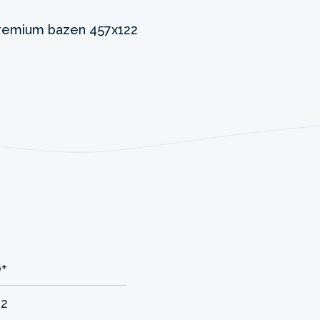
6+
72