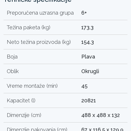
Preporučena uzrasna grupa
6+
Težina paketa (kg)
173.3
Neto težina proizvoda (kg)
154.3
Boja
Plava
Oblik
Okrugli
Vreme montaže (min)
45
Kapacitet (l)
20821
Dimenzije (cm)
488 x 488 x 132
Dimenzije pakovanja (cm)
67 x 116.5 x 129.9