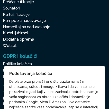
Peščane filtracije
Solinatori
Kartuš filtracije
Pumpe za naduvavanje
Nameštaj na naduvavanje
Kućni ljubimci
Dodatna oprema
Wetset
GDPR i kolačići
Politika kolačića
Politika zaštite ličnih i drugih obrađivanih podataka
Podešavanja kolačića
Politika kolačića
Da biste brzo pronašli ono što tražite na našim
stranicama, uštedeli mnogo klikova i da vam se ne bi
prikazivali oglasi koji vas ne zanimaju, potrebna nam je
vaša saglasnost za
obradu kolačića
i dostavljanje
Intex Trading, s.r.o.
podataka Google, Meta ili Amazon. Ove datoteke
Hradecká 2526/3
najčešće sadrže vaša podešavanja, zapise o interakciji