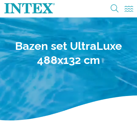
Bazen set UltraLuxe
488x132 cm