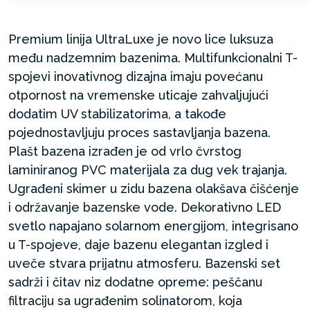
Premium linija UltraLuxe je novo lice luksuza
među nadzemnim bazenima. Multifunkcionalni T-
spojevi inovativnog dizajna imaju povećanu
otpornost na vremenske uticaje zahvaljujući
dodatim UV stabilizatorima, a takođe
pojednostavljuju proces sastavljanja bazena.
Plašt bazena izrađen je od vrlo čvrstog
laminiranog PVC materijala za dug vek trajanja.
Ugrađeni skimer u zidu bazena olakšava čišćenje
i održavanje bazenske vode. Dekorativno LED
svetlo napajano solarnom energijom, integrisano
u T-spojeve, daje bazenu elegantan izgled i
uveče stvara prijatnu atmosferu. Bazenski set
sadrži i čitav niz dodatne opreme: peščanu
filtraciju sa ugrađenim solinatorom, koja