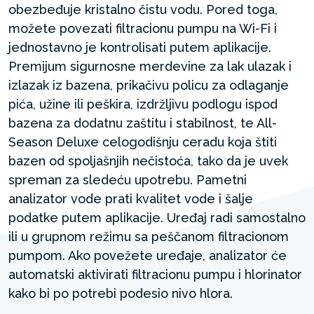
obezbeđuje kristalno čistu vodu. Pored toga,
možete povezati filtracionu pumpu na Wi-Fi i
jednostavno je kontrolisati putem aplikacije.
Premijum sigurnosne merdevine za lak ulazak i
izlazak iz bazena, prikačivu policu za odlaganje
pića, užine ili peškira, izdržljivu podlogu ispod
bazena za dodatnu zaštitu i stabilnost, te All-
Season Deluxe celogodišnju ceradu koja štiti
bazen od spoljašnjih nečistoća, tako da je uvek
spreman za sledeću upotrebu. Pametni
analizator vode prati kvalitet vode i šalje
podatke putem aplikacije. Uređaj radi samostalno
ili u grupnom režimu sa peščanom filtracionom
pumpom. Ako povežete uređaje, analizator će
automatski aktivirati filtracionu pumpu i hlorinator
kako bi po potrebi podesio nivo hlora.