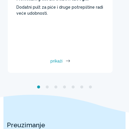
Dodatni pult za piće i druge potrepštine radi
veće udobnosti.
prikaži
Preuzimanje