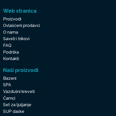
Web stranica
Proizvodi
Ovlašćeni prodavci
O nama
Saveti i trikovi
FAQ
Podrška
Kontakti
Naši proizvodi
Bazeni
SPA
Vazdušni kreveti
Čamci
Set za ljuljanje
SUP daske