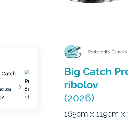
Proizvodi
>
Čamci
Big Catch P
ribolov
(2026)
165cm x 119cm x