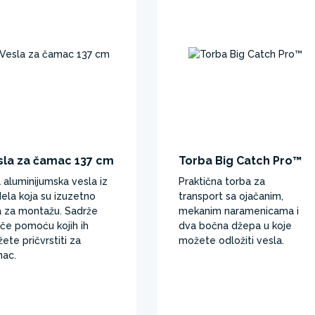
sla za čamac 137 cm
Torba Big Catch Pro™
 aluminijumska vesla iz
Praktična torba za
 dela koja su izuzetno
transport sa ojačanim,
a za montažu. Sadrže
mekanim naramenicama i
če pomoću kojih ih
dva bočna džepa u koje
ete pričvrstiti za
možete odložiti vesla.
ac.