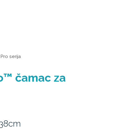
>
Pro serija
ro™ čamac za
 38cm