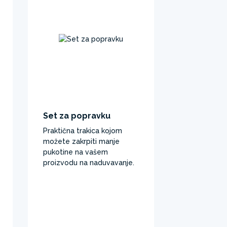
Set za popravku
Mrežasta 
meračem 
Praktična trakica kojom
Mrežasta po
možete zakrpiti manje
merama, ko
pukotine na vašem
premeriti ve
proizvodu na naduvavanje.
ulova.