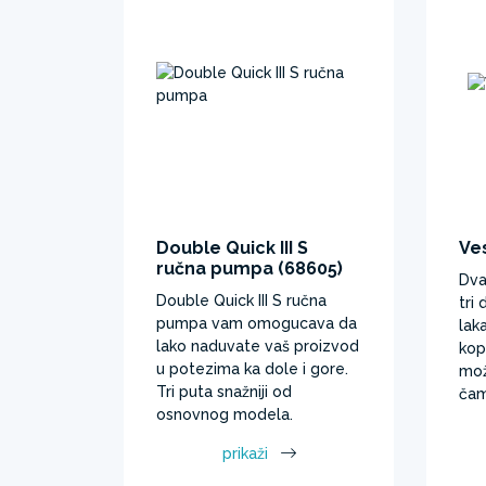
Double Quick III S
Ve
ručna pumpa (68605)
Dva
Double Quick III S ručna
tri
pumpa vam omogucava da
lak
lako naduvate vaš proizvod
kop
u potezima ka dole i gore.
mož
Tri puta snažniji od
čam
osnovnog modela.​
prikaži