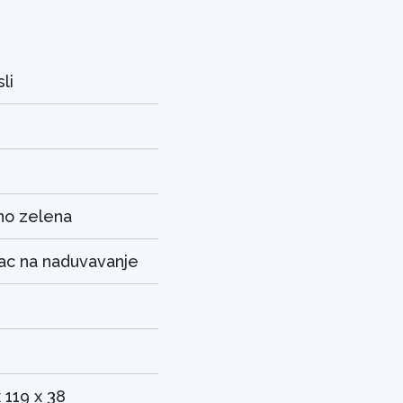
li
4
o zelena
c na naduvavanje
 119 x 38