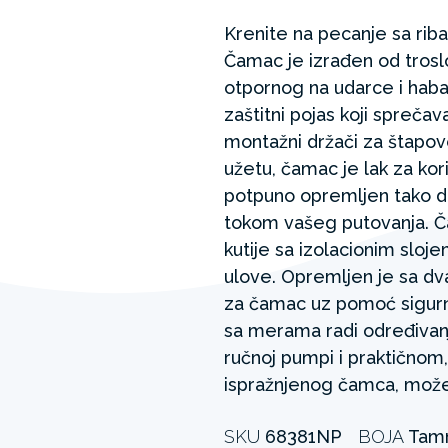
Krenite na pecanje sa ri
Čamac je izrađen od tros
otpornog na udarce i haba
zaštitni pojas koji spreča
montažni držači za štapov
užetu, čamac je lak za kor
potpuno opremljen tako da
tokom vašeg putovanja. Č
kutije sa izolacionim slo
ulove. Opremljen je sa dva
za čamac uz pomoć sigurn
sa merama radi određivanje
ručnoj pumpi i praktičnom
ispražnjenog čamca, može
SKU
68381NP
BOJA
Tam