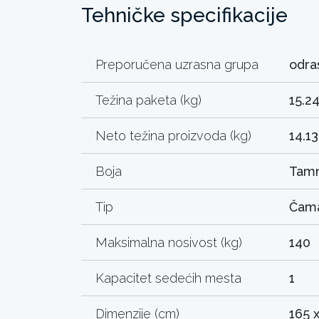
Tehničke specifikacije
Preporučena uzrasna grupa
odras
Težina paketa (kg)
15.2
Neto težina proizvoda (kg)
14.13
Boja
Tamn
Tip
Čama
Maksimalna nosivost (kg)
140
Kapacitet sedećih mesta
1
Dimenzije (cm)
165 x