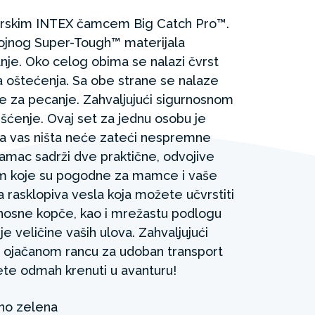
barskim INTEX čamcem Big Catch Pro™.
lojnog Super-Tough™ materijala
nje. Oko celog obima se nalazi čvrst
va oštećenja. Sa obe strane se nalaze
e za pecanje. Zahvaljujući sigurnosnom
išćenje. Ovaj set za jednu osobu je
 vas ništa neće zateći nespremne
amac sadrži dve praktične, odvojive
jem koje su pogodne za mamce i vaše
 rasklopiva vesla koja možete učvrstiti
osne kopče, kao i mrežastu podlogu
 veličine vaših ulova. Zahvaljujući
, ojačanom rancu za udoban transport
te odmah krenuti u avanturu!
no zelena