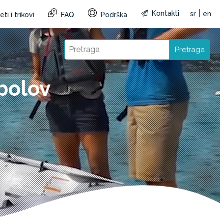
|
Kontakti
sr
en
ti i trikovi
FAQ
Podrška
Pretraga
bolov