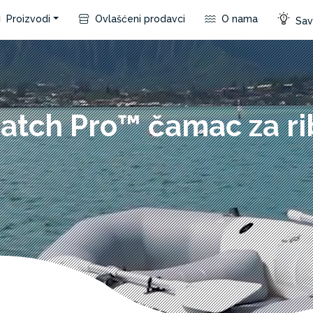
Proizvodi
Ovlašćeni prodavci
O nama
Save
Catch Pro™ čamac za ri