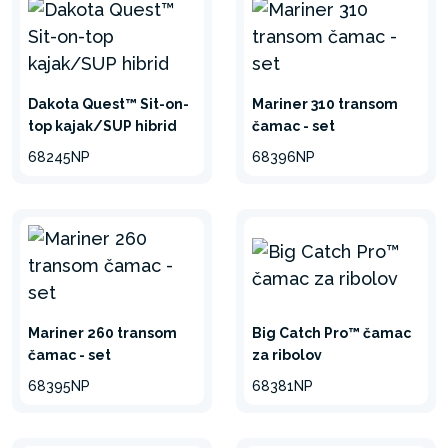
Dakota Quest™ Sit-on-
Mariner 310 transom
top kajak/SUP hibrid
čamac - set
68245NP
68396NP
Mariner 260 transom
Big Catch Pro™ čamac
čamac - set
za ribolov
68395NP
68381NP