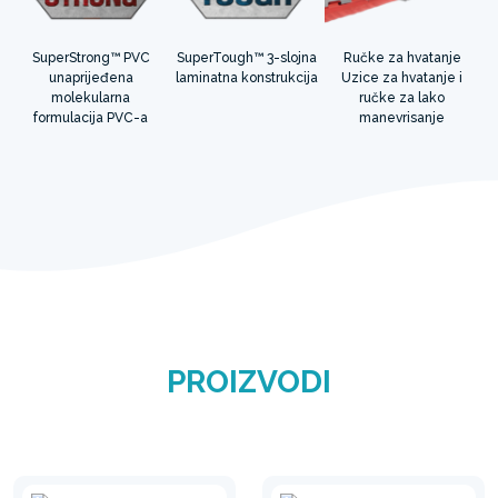
SuperStrong™ PVC
SuperTough™ 3-slojna
Ručke za hvatanje
unaprijeđena
laminatna konstrukcija
Uzice za hvatanje i
molekularna
ručke za lako
formulacija PVC-a
manevrisanje
PROIZVODI