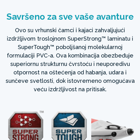
Savršeno za sve vaše avanture
Ovo su vrhunski čamci i kajaci zahvaljujući
izdržljivom troslojnom SuperStrong™ laminatu i
SuperTough™ poboljšanoj molekularnoj
formulaciji PVC-a. Ova kombinacija obezbeđuje
superiornu strukturnu čvrstoću i neuporedivu
otpornost na oštećenja od habanja, udara i
sunčeve svetlosti, dok istovremeno omogućava
veću izdržljivost na pritisak.