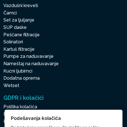
Vazdušni kreveti
Čamci
Set za ljuljanje
SUP daske
Peščane filtracije
Solinatori
Kartuš filtracije
Pumpe za naduvavanje
Nameštaj na naduvavanje
Kućni ljubimci
Dodatna oprema
Wetset
GDPR i kolačići
Politika kolačića
Politika zaštite ličnih i drugih obrađivanih podataka
Podešavanja kolačića
Politika kolačića