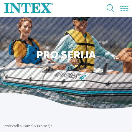
PRO SERIJA
Proizvodi
>
Čamci
>
Pro serija