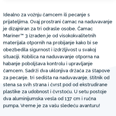
Idealno za vožnju čamcem ili pecanje s
prijateljima. Ovaj prostrani čamac na naduvavanje
je dizajniran za tri odrasle osobe. Čamac
Mariner™ 3 izrađen je od visokokvalitetnih
materijala otpornih na probijanje kako bi se
obezbedila sigurnost i izdržljivost u svakoj
situaciji. Kobilica na naduvavanje otporna na
habanje poboljšava kontrolu i upravljanje
čamcem. Sadrži dva uklonjiva držača za štapove
za pecanje, tri sedišta na naduvavanje, štitnik od
stena sa svih strana i čvrst pod od ekstrudirane
plastike za udobnost i čvrstoću. U setu postoje
dva aluminijumska vesla od 137 cm i ručna
pumpa. Vreme je za vašu sledeću avanturu!