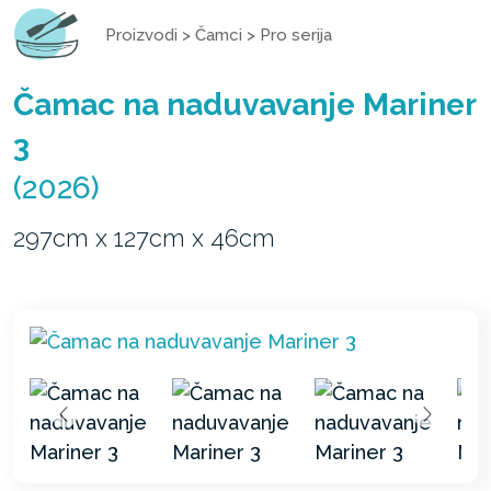
Proizvodi
>
Čamci
>
Pro serija
Čamac na naduvavanje Mariner
3
(2026)
297cm x 127cm x 46cm