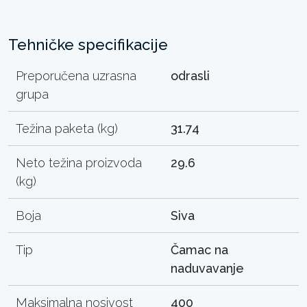
Tehničke specifikacije
Preporučena uzrasna
odrasli
grupa
Težina paketa (kg)
31.74
Neto težina proizvoda
29.6
(kg)
Boja
Siva
Tip
Čamac na
naduvavanje
Maksimalna nosivost
400