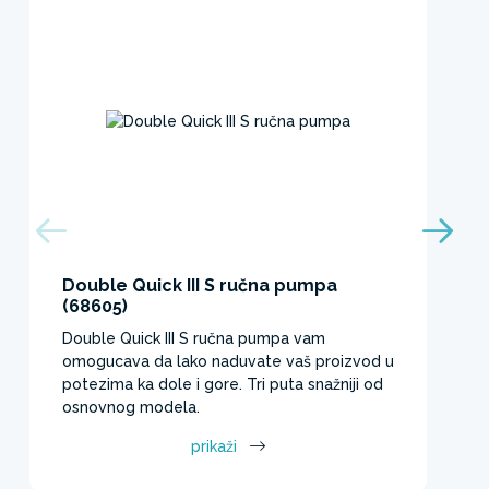
Double Quick III S ručna pumpa
(68605)
Double Quick III S ručna pumpa vam
omogucava da lako naduvate vaš proizvod u
potezima ka dole i gore. Tri puta snažniji od
osnovnog modela.​
prikaži