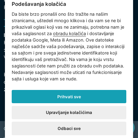
Podešavanja kolačića
Politika kolačića
Da biste brzo pronašli ono što tražite na našim
stranicama, uštedeli mnogo klikova i da vam se ne bi
prikazivali oglasi koji vas ne zanimaju, potrebna nam je
vaša saglasnost za
obradu kolačića
i dostavljanje
Intex Trading, s.r.o.
podataka Google, Meta ili Amazon. Ove datoteke
Hradecká 2526/3
najčešće sadrže vaša podešavanja, zapise o interakciji
130 00 Praha 3
sa sajtom i pre svega jedinstvene identifikatore koji
Vinohrady - Česká republika
identifikuju vaš pretraživač. Na vama je koju vrstu
saglasnosti ćete nam pružiti za obradu ovih podataka.
Nedavanje saglasnosti može uticati na funkcionisanje
Kompanija je registrovana u Opštinskom sudu u Pragu,
sajta i usluga koje vam se nude.
odeljak C, uložak 74759, Identifikacioni broj kompanije:
26150808, Poreski identifikacioni broj: CZ26150808.
Prihvati sve
Upravljanje kolačićima
Odbaci sve
Copyright © 2026 INTEX TRADING s.r.o. All rights reserved.