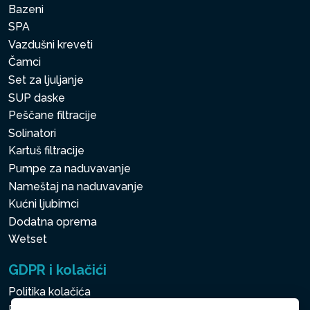
Bazeni
SPA
Vazdušni kreveti
Čamci
Set za ljuljanje
SUP daske
Peščane filtracije
Solinatori
Kartuš filtracije
Pumpe za naduvavanje
Nameštaj na naduvavanje
Kućni ljubimci
Dodatna oprema
Wetset
GDPR i kolačići
Politika kolačića
Politika zaštite ličnih i drugih obrađivanih podataka