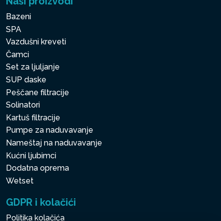
Naši proizvodi
Bazeni
SPA
Vazdušni kreveti
Čamci
Set za ljuljanje
SUP daske
Peščane filtracije
Solinatori
Kartuš filtracije
Pumpe za naduvavanje
Nameštaj na naduvavanje
Kućni ljubimci
Dodatna oprema
Wetset
GDPR i kolačići
Politika kolačića