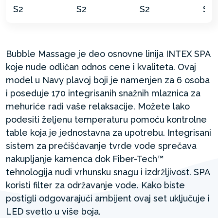
Bubble Massage je deo osnovne linija INTEX SPA
koje nude odličan odnos cene i kvaliteta. Ovaj
model u Navy plavoj boji je namenjen za 6 osoba
i poseduje 170 integrisanih snažnih mlaznica za
mehuriće radi vaše relaksacije. Možete lako
podesiti željenu temperaturu pomoću kontrolne
table koja je jednostavna za upotrebu. Integrisani
sistem za prečišćavanje tvrde vode sprečava
nakupljanje kamenca dok Fiber-Tech™
tehnologija nudi vrhunsku snagu i izdržljivost. SPA
koristi filter za održavanje vode. Kako biste
postigli odgovarajući ambijent ovaj set uključuje i
LED svetlo u više boja.