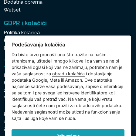
Dodatna oprema
Wetset
GDPR i kolačići
Politika kolačića
Politika zaštite ličnih i drugih obrađivanih podataka
Podešavanja kolačića
Politika kolačića
Da biste brzo pronašli ono što tražite na našim
stranicama, uštedeli mnogo klikova i da vam se ne bi
prikazivali oglasi koji vas ne zanimaju, potrebna nam je
vaša saglasnost za
obradu kolačića
i dostavljanje
Intex Trading, s.r.o.
podataka Google, Meta ili Amazon. Ove datoteke
Hradecká 2526/3
najčešće sadrže vaša podešavanja, zapise o interakciji
130 00 Praha 3
sa sajtom i pre svega jedinstvene identifikatore koji
Vinohrady - Česká republika
identifikuju vaš pretraživač. Na vama je koju vrstu
saglasnosti ćete nam pružiti za obradu ovih podataka.
Nedavanje saglasnosti može uticati na funkcionisanje
Kompanija je registrovana u Opštinskom sudu u Pragu,
sajta i usluga koje vam se nude.
odeljak C, uložak 74759, Identifikacioni broj kompanije:
26150808, Poreski identifikacioni broj: CZ26150808.
Prihvati sve