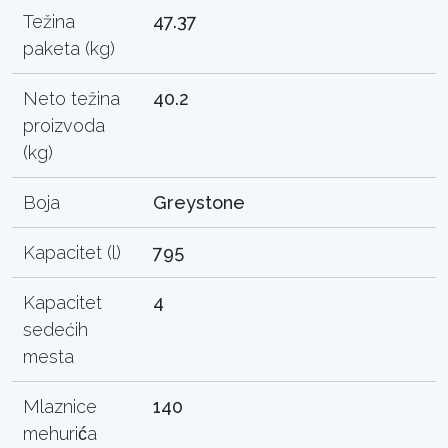
Težina
47.37
paketa (kg)
Neto težina
40.2
proizvoda
(kg)
Boja
Greystone
Kapacitet (l)
795
Kapacitet
4
sedećih
mesta
Mlaznice
140
mehurića