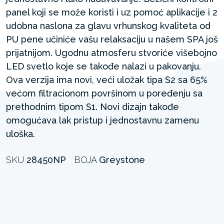
panel koji se može koristi i uz pomoć aplikacije i 2
udobna naslona za glavu vrhunskog kvaliteta od
PU pene učiniće vašu relaksaciju u našem SPA još
prijatnijom. Ugodnu atmosferu stvoriće višebojno
LED svetlo koje se takođe nalazi u pakovanju.
Ova verzija ima novi, veći uložak tipa S2 sa 65%
većom filtracionom površinom u poređenju sa
prethodnim tipom S1. Novi dizajn takođe
omogućava lak pristup i jednostavnu zamenu
uloška.
SKU
28450NP
BOJA
Greystone