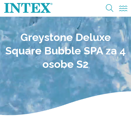
Greystone Deluxe
Square Bubble SPA za 4
osobe S2