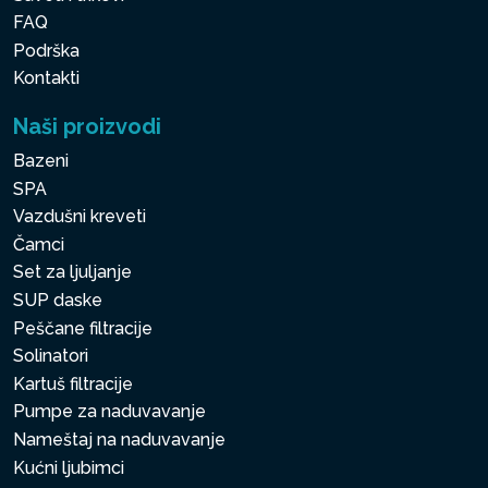
FAQ
Podrška
Kontakti
Naši proizvodi
Bazeni
SPA
Vazdušni kreveti
Čamci
Set za ljuljanje
SUP daske
Peščane filtracije
Solinatori
Kartuš filtracije
Pumpe za naduvavanje
Nameštaj na naduvavanje
Kućni ljubimci