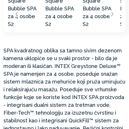
SPA kvadratnog oblika sa tamno sivim dezenom
kamena uklopiće se u svaki prostor - bilo da je
moderan ili klasičan. INTEX Greystone Deluxe™
SPA je namenjen za 4 osobe, poseduje snažan
sistem mlaznica za mehuriće koji pruža umirujuću
i relaksirajuću masažu. Poseduje sve vrhunske
funkcije koje se koriste kod INTEX SPA proizvoda
- integrisani dualni sistem za tretman vode,
Fiber-Tech™ tehnologiju za izuzetnu čvrstinu i
stabilnost kao i integrisani QuickFill™ sistem za
jednostavno i lako naduvavanje. Bežični kontrolni