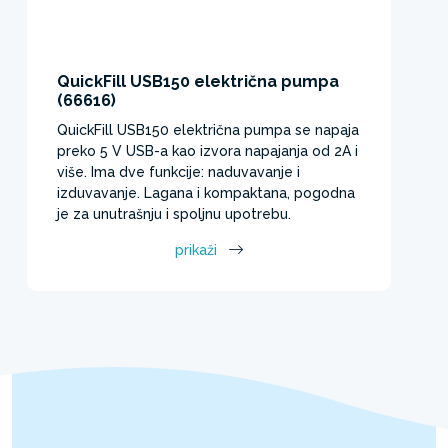
QuickFill USB150 električna pumpa
(66616)
QuickFill USB150 električna pumpa se napaja
preko 5 V USB-a kao izvora napajanja od 2A i
više. Ima dve funkcije: naduvavanje i
izduvavanje. Lagana i kompaktana, pogodna
je za unutrašnju i spoljnu upotrebu.
prikaži