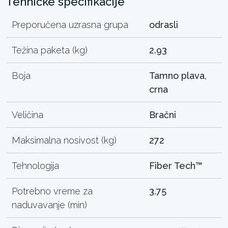
Tehničke specifikacije
Preporučena uzrasna grupa
odrasli
Težina paketa (kg)
2.93
Boja
Tamno plava,
crna
Veličina
Bračni
Maksimalna nosivost (kg)
272
Tehnologija
Fiber Tech™
Potrebno vreme za
3.75
naduvavanje (min)