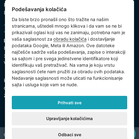
Politika zaštite ličnih i drugih obrađivanih podataka
Podešavanja kolačića
Politika kolačića
Da biste brzo pronašli ono što tražite na našim
stranicama, uštedeli mnogo klikova i da vam se ne bi
prikazivali oglasi koji vas ne zanimaju, potrebna nam je
vaša saglasnost za
obradu kolačića
i dostavljanje
Intex Trading, s.r.o.
podataka Google, Meta ili Amazon. Ove datoteke
Hradecká 2526/3
najčešće sadrže vaša podešavanja, zapise o interakciji
130 00 Praha 3
sa sajtom i pre svega jedinstvene identifikatore koji
Vinohrady - Česká republika
identifikuju vaš pretraživač. Na vama je koju vrstu
saglasnosti ćete nam pružiti za obradu ovih podataka.
Nedavanje saglasnosti može uticati na funkcionisanje
Kompanija je registrovana u Opštinskom sudu u Pragu,
sajta i usluga koje vam se nude.
odeljak C, uložak 74759, Identifikacioni broj kompanije:
26150808, Poreski identifikacioni broj: CZ26150808.
Prihvati sve
Upravljanje kolačićima
Odbaci sve
Copyright © 2026 INTEX TRADING s.r.o. All rights reserved.