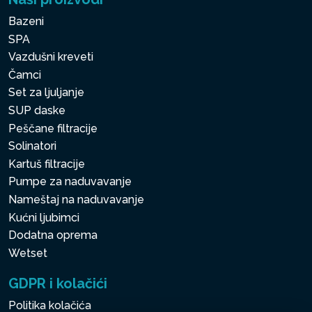
Bazeni
SPA
Vazdušni kreveti
Čamci
Set za ljuljanje
SUP daske
Peščane filtracije
Solinatori
Kartuš filtracije
Pumpe za naduvavanje
Nameštaj na naduvavanje
Kućni ljubimci
Dodatna oprema
Wetset
GDPR i kolačići
Politika kolačića