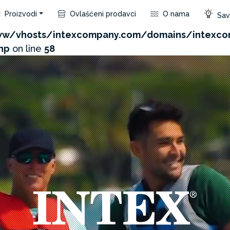
Proizvodi
Ovlašćeni prodavci
O nama
Save
com/admin/product/api.php?id=2995&not_use_region=
w/vhosts/intexcompany.com/domains/intexc
hp
on line
58