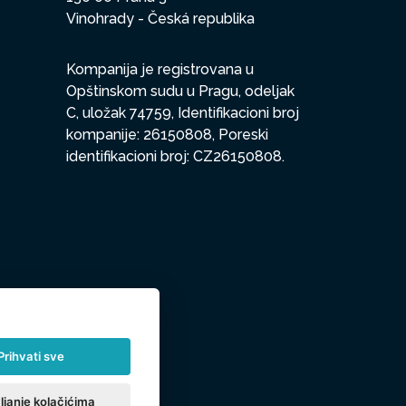
Vinohrady - Česká republika
Kompanija je registrovana u
Opštinskom sudu u Pragu, odeljak
C, uložak 74759, Identifikacioni broj
kompanije: 26150808, Poreski
identifikacioni broj: CZ26150808.
Prihvati sve
ljanje kolačićima