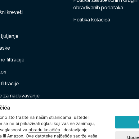
Politika zaštite ličnih i drugih
obrađivanih podataka
ni kreveti
Politika kolačića
ljuljanje
aske
e filtracije
ori
filtracije
 za naduvavanje
čića
taj na naduvavanje
 ono što tražite na našim stranicama, uštedeli
ljubimci
se ne bi prikazivali oglasi koji vas ne zanimaju,
 saglasnost za
obradu kolačića
i dostavljanje
na oprema
 ili Amazon. Ove datoteke najčešće sadrže vaša
Uprav