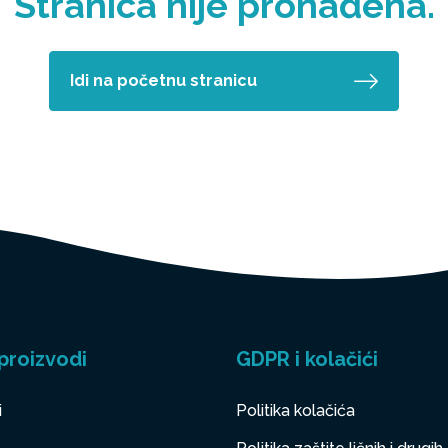
Stranica nije pronađena.
Idi na početnu stranicu
proizvodi
GDPR i kolačići
i
Politika kolačića