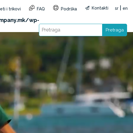
|
Kontakti
sr
en
ti i trikovi
FAQ
Podrška
1&reg=MK&lang=sr): Failed to open stream: HTTP
ompany.mk/wp-
Pretraga