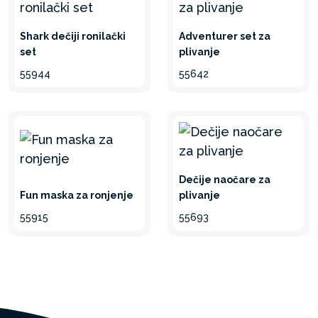
Shark dečiji ronilački
Adventurer set za
set
plivanje
55944
55642
Dečije naočare za
Fun maska za ronjenje
plivanje
55915
55693