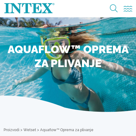
AQUAFLOW™ OPREMA
ZA PLIVANJE
Proizvodi
>
Wetset
>
Aquaflow™ Oprema za plivanje