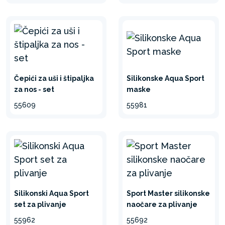
Čepići za uši i štipaljka
Silikonske Aqua Sport
za nos - set
maske
55609
55981
Silikonski Aqua Sport
Sport Master silikonske
set za plivanje
naočare za plivanje
55962
55692