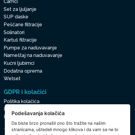
Čamci
Set za ljuljanje
SUP daske
Peščane filtracije
Solinatori
Kartuš filtracije
Pumpe za naduvavanje
Nameštaj na naduvavanje
Kućni ljubimci
Dodatna oprema
Wetset
GDPR i kolačići
Politika kolačića
Politika zaštite ličnih i drugih obrađivanih podataka
Podešavanja kolačića
Politika kolačića
Da biste brzo pronašli ono što tražite na našim
stranicama, uštedeli mnogo klikova i da vam se ne bi