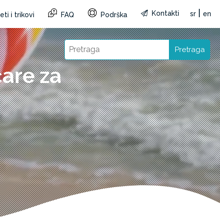
|
Kontakti
sr
en
ti i trikovi
FAQ
Podrška
Pretraga
čare za