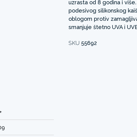
uzrasta od 8 godina i više
podesivog silikonskog kai
oblogom protiv zamagljiva
smanjuje štetno UVA i UVB
SKU
55692
+
09