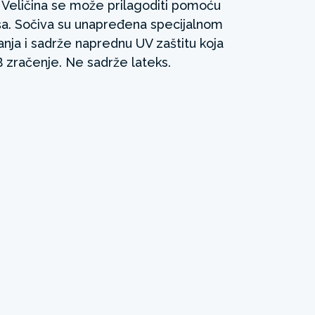
. Veličina se može prilagoditi pomoću
ša. Sočiva su unapređena specijalnom
nja i sadrže naprednu UV zaštitu koja
 zračenje. Ne sadrže lateks.