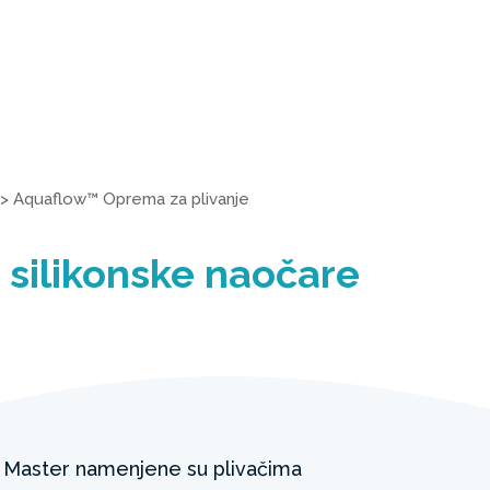
>
Aquaflow™ Oprema za plivanje
 silikonske naočare
t Master namenjene su plivačima