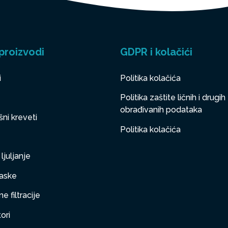
proizvodi
GDPR i kolačići
i
Politika kolačića
Politika zaštite ličnih i drugih
obrađivanih podataka
ni kreveti
Politika kolačića
ljuljanje
aske
e filtracije
ori