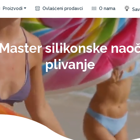
Proizvodi
Ovlašćeni prodavci
O nama
Save
Master silikonske nao
plivanje