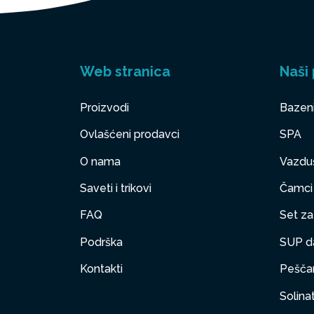
Web stranica
Naši 
Proizvodi
Bazen
Ovlašćeni prodavci
SPA
O nama
Vazduš
Saveti i trikovi
Čamci
FAQ
Set za 
Podrška
SUP d
Kontakti
Peščan
Solinat