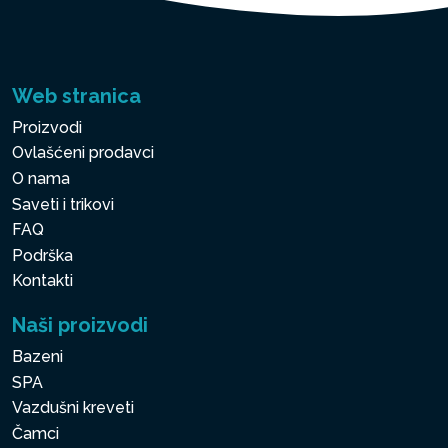
Web stranica
Proizvodi
Ovlašćeni prodavci
O nama
Saveti i trikovi
FAQ
Podrška
Kontakti
Naši proizvodi
Bazeni
SPA
Vazdušni kreveti
Čamci