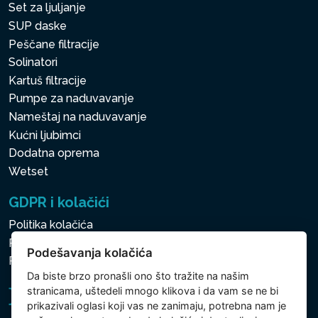
Set za ljuljanje
SUP daske
Peščane filtracije
Solinatori
Kartuš filtracije
Pumpe za naduvavanje
Nameštaj na naduvavanje
Kućni ljubimci
Dodatna oprema
Wetset
GDPR i kolačići
Politika kolačića
Politika zaštite ličnih i drugih obrađivanih podataka
Podešavanja kolačića
Politika kolačića
Da biste brzo pronašli ono što tražite na našim
stranicama, uštedeli mnogo klikova i da vam se ne bi
prikazivali oglasi koji vas ne zanimaju, potrebna nam je