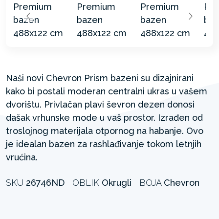
Naši novi Chevron Prism bazeni su dizajnirani
kako bi postali moderan centralni ukras u vašem
dvorištu. Privlačan plavi ševron dezen donosi
dašak vrhunske mode u vaš prostor. Izrađen od
troslojnog materijala otpornog na habanje. Ovo
je idealan bazen za rashlađivanje tokom letnjih
vrućina.
SKU
26746ND
OBLIK
Okrugli
BOJA
Chevron