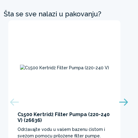
Šta se sve nalazi u pakovanju?
C1500 Kertridž Filter Pumpa (220-240
V) (26636)
Održavajte vodu u vašem bazenu čistom i
svežom pomoću priložene filter pumpe.