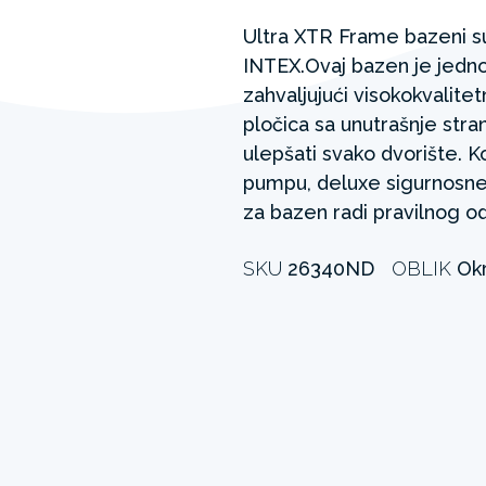
Ultra XTR Frame bazeni s
INTEX.Ovaj bazen je jednos
zahvaljujući visokokvalit
pločica sa unutrašnje stra
ulepšati svako dvorište. 
pumpu, deluxe sigurnosne
za bazen radi pravilnog o
SKU
26340ND
OBLIK
Okr