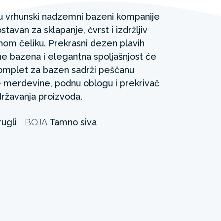
u vrhunski nadzemni bazeni kompanije
tavan za sklapanje, čvrst i izdržljiv
etnom čeliku. Prekrasni dezen plavih
ne bazena i elegantna spoljašnjost će
Komplet za bazen sadrži peščanu
 merdevine, podnu oblogu i prekrivač
državanja proizvoda.
ugli
BOJA
Tamno siva