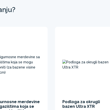
anju?
gurnosne merdevine
Podloga za okrugli
gazištima koja se
bazen Ultra XTR