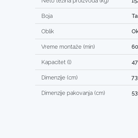
Neto težina proizvoda (kg)
15
Boja
Ta
Oblik
Ok
Vreme montaže (min)
6
Kapacitet (l)
47
Dimenzije (cm)
73
Dimenzije pakovanja (cm)
53