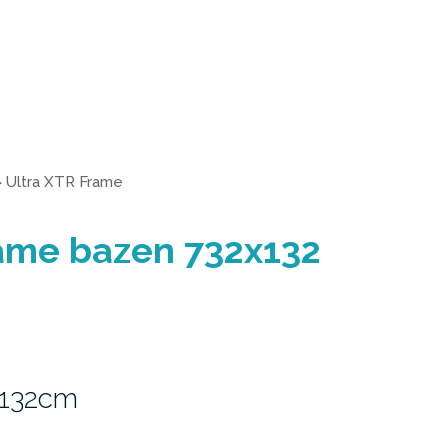
>
Ultra XTR Frame
rame bazen 732x132
 132cm