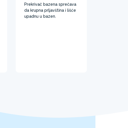
Prekrivač bazena sprečava
da krupna prljavština i lišće
upadnu u bazen. ​