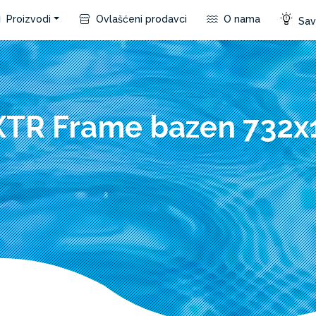
Proizvodi
Ovlašćeni prodavci
O nama
Save
 XTR Frame bazen 732x