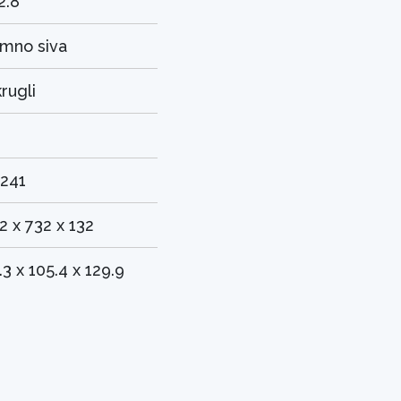
2.8
mno siva
rugli
0
241
2 x 732 x 132
.3 x 105.4 x 129.9