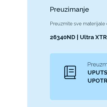
Preuzimanje
Preuzmite sve materijale
26340ND | Ultra XT
Preuzm
UPUTS
UPOT