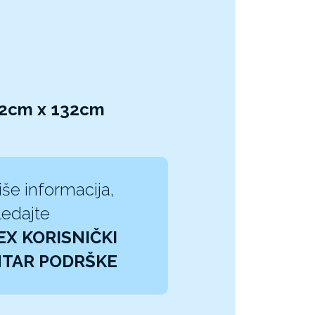
32cm x 132cm
iše informacija,
edajte
EX KORISNIČKI
TAR PODRŠKE