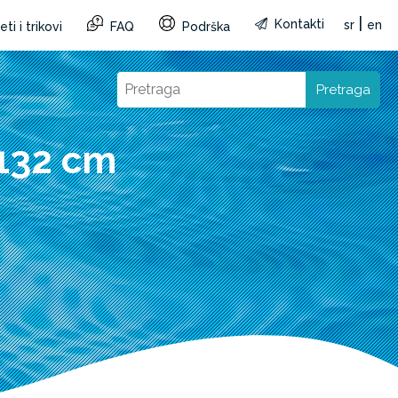
|
Kontakti
sr
en
ti i trikovi
FAQ
Podrška
Pretraga
132 cm