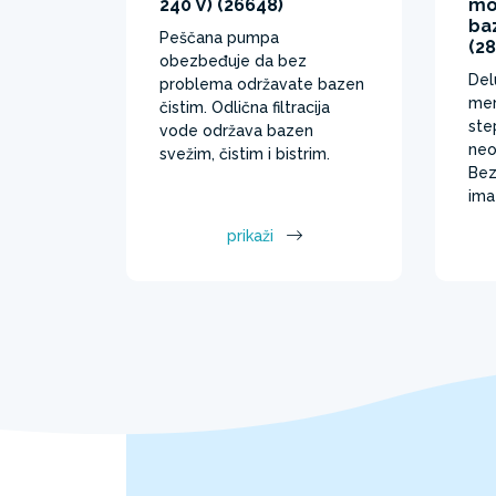
240 V) (26648)
mog
ba
Peščana pumpa
(28
obezbeđuje da bez
Del
problema održavate bazen
mer
čistim. Odlična filtracija
ste
vode održava bazen
neo
svežim, čistim i bistrim.
Bez
ima
prikaži