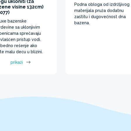
u ukloniti (za
Podna obloga od izdržljivog
zene visine 132cm)
materijala pruža dodatnu
077)
zaštitu i dugovečnost dna
uxe bazenske
bazena. ​
devine sa uklonjivim
penicama sprečavaju
vlašćen pristup vodi.
bedno rešenje ako
te malu decu u blizini.
prikaži