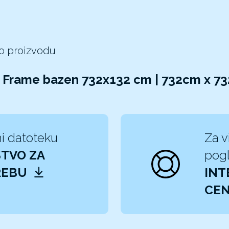
 o proizvodu
R Frame bazen 732x132 cm | 732cm x 7
i datoteku
Za v
TVO ZA
pogl
REBU
INT
CEN