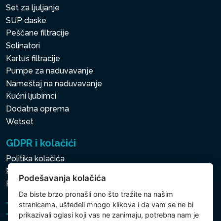
Set za ljuljanje
SUP daske
Peščane filtracije
Solinatori
Kartuš filtracije
Pumpe za naduvavanje
Nameštaj na naduvavanje
Kućni ljubimci
Dodatna oprema
Wetset
GDPR i kolačići
Politika kolačića
Politika zaštite ličnih i drugih obrađivanih podataka
Podešavanja kolačića
Politika kolačića
Da biste brzo pronašli ono što tražite na našim
stranicama, uštedeli mnogo klikova i da vam se ne bi
prikazivali oglasi koji vas ne zanimaju, potrebna nam je