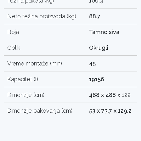
Težina paketa (kg)
100.3
Neto težina proizvoda (kg)
88.7
Boja
Tamno siva
Oblik
Okrugli
Vreme montaže (min)
45
Kapacitet (l)
19156
Dimenzije (cm)
488 x 488 x 122
Dimenzije pakovanja (cm)
53 x 73.7 x 129.2