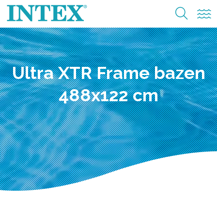
Ultra XTR Frame bazen
488x122 cm