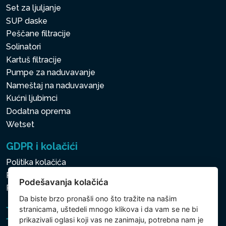
Set za ljuljanje
SUP daske
Peščane filtracije
Solinatori
Kartuš filtracije
Pumpe za naduvavanje
Nameštaj na naduvavanje
Kućni ljubimci
Dodatna oprema
Wetset
GDPR i kolačići
Politika kolačića
Politika zaštite ličnih i drugih obrađivanih podataka
Podešavanja kolačića
Politika kolačića
Da biste brzo pronašli ono što tražite na našim
stranicama, uštedeli mnogo klikova i da vam se ne bi
prikazivali oglasi koji vas ne zanimaju, potrebna nam je