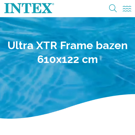
Ultra XTR Frame bazen
610x122 cm