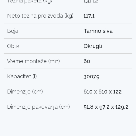
Težina paketa (kg)
131.12
Neto težina proizvoda (kg)
117.1
Boja
Tamno siva
Oblik
Okrugli
Vreme montaže (min)
60
Kapacitet (l)
30079
Dimenzije (cm)
610 x 610 x 122
Dimenzije pakovanja (cm)
51.8 x 97.2 x 129.2